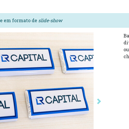
s e em formato de
slide-show
Ba
di
ou
ch
Próxima