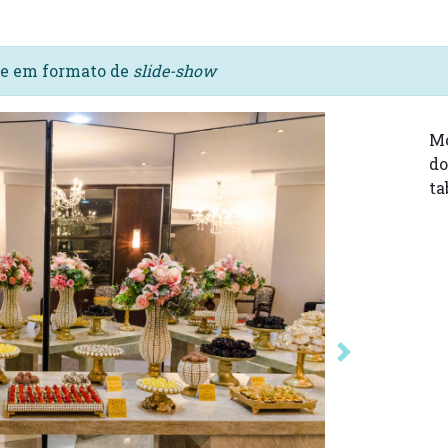
s e em formato de
slide-show
Mo
do
ta
Próxima