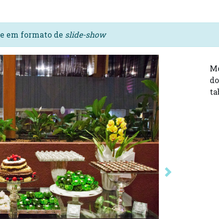
s e em formato de
slide-show
Mo
do
ta
Próxima