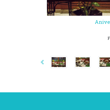
Anive
F
Anterior