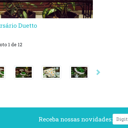
rsário Duetto
oto
1
de 12
Próxima
Receba nossas novidades: